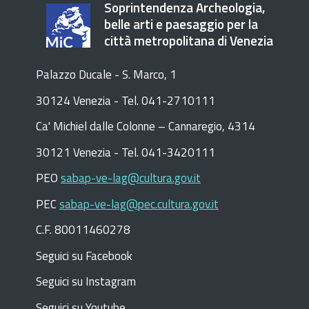
Soprintendenza Archeologia,
belle arti e paesaggio per la
città metropolitana di Venezia
Palazzo Ducale - S. Marco, 1
30124 Venezia - Tel. 041-2710111
C
a
'
Michiel dalle Colonne – Cannaregio, 4314
30121 Venezia -
Tel. 041-3420111
PEO
sabap-ve-lag@cultura.gov.it
PEC
sabap-ve-lag@pec.cultura.gov.it
C.F. 80011460278
Seguici su Facebook
Seguici su Instagram
Seguici su Youtube