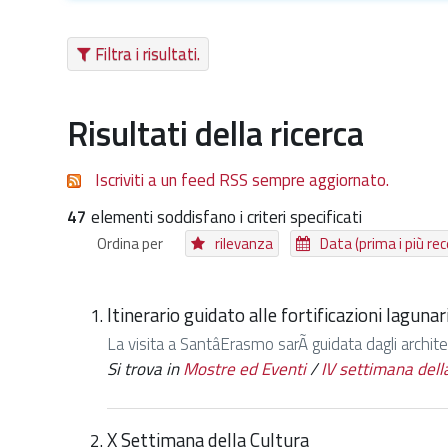
Filtra i risultati.
Risultati della ricerca
Iscriviti a un feed RSS sempre aggiornato.
47
elementi soddisfano i criteri specificati
Ordina per
rilevanza
Data (prima i più rec
Itinerario guidato alle fortificazioni lagunar
La visita a SantâErasmo sarÃ guidata dagli archite
Si trova in
Mostre ed Eventi
/
IV settimana del
X Settimana della Cultura