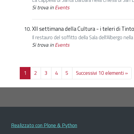
La Cappella di Santa Barbara nella Chiesa di San L
Si trova in
Events
XII settimana della Cultura - i teleri di Tin
Il restauro del soffitto della Sala dell'Albergo ne
Si trova in
Events
1
2
3
4
5
Successivi 10 elementi »
Realizzato con Plone & Python