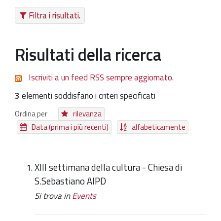
Filtra i risultati.
Patrimonio Storico-Artistico
Ufficio Esportazione
Risultati della ricerca
Ufficio Tutela
Servizi
Iscriviti a un feed RSS sempre aggiornato.
Galleria
3
elementi soddisfano i criteri specificati
Contatti
Ordina per
rilevanza
Data (prima i più recenti)
alfabeticamente
XIII settimana della cultura - Chiesa di
S.Sebastiano AIPD
Si trova in
Events