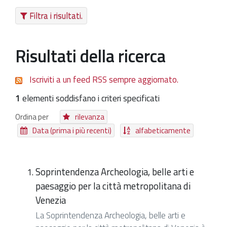
Filtra i risultati.
Patrimonio Storico-Artistico
Ufficio Esportazione
Risultati della ricerca
Ufficio Tutela
Servizi
Iscriviti a un feed RSS sempre aggiornato.
Galleria
1
elementi soddisfano i criteri specificati
Contatti
Ordina per
rilevanza
Data (prima i più recenti)
alfabeticamente
Soprintendenza Archeologia, belle arti e
paesaggio per la città metropolitana di
Venezia
La Soprintendenza Archeologia, belle arti e