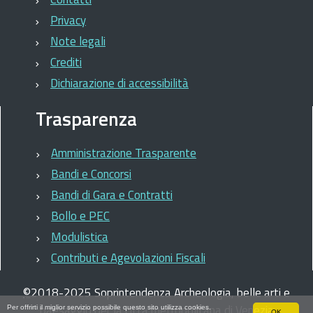
Privacy
Note legali
Crediti
Dichiarazione di accessibilità
Trasparenza
Amministrazione Trasparente
Bandi e Concorsi
Bandi di Gara e Contratti
Bollo e PEC
Modulistica
Contributi e Agevolazioni Fiscali
©
2018-2025
Soprintendenza Archeologia, belle arti e
paesaggio per la città metropolitana di Venezia
Per offrirti il miglior servizio possibile questo sito utilizza cookies.
OK