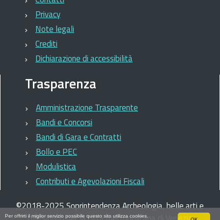
Privacy
Note legali
Crediti
Dichiarazione di accessibilità
Trasparenza
Amministrazione Trasparente
Bandi e Concorsi
Bandi di Gara e Contratti
Bollo e PEC
Modulistica
Contributi e Agevolazioni Fiscali
©
2018-2025
Soprintendenza Archeologia, belle arti e
paesaggio per la città metropolitana di Venezia
Per offrirti il miglior servizio possibile questo sito utilizza cookies.
OK