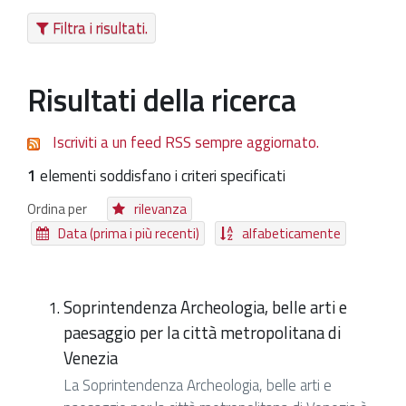
Filtra i risultati.
Patrimonio Storico-Artistico
Ufficio Esportazione
Risultati della ricerca
Ufficio Tutela
Servizi
Iscriviti a un feed RSS sempre aggiornato.
Galleria
1
elementi soddisfano i criteri specificati
Contatti
Ordina per
rilevanza
Data (prima i più recenti)
alfabeticamente
Soprintendenza Archeologia, belle arti e
paesaggio per la città metropolitana di
Venezia
La Soprintendenza Archeologia, belle arti e