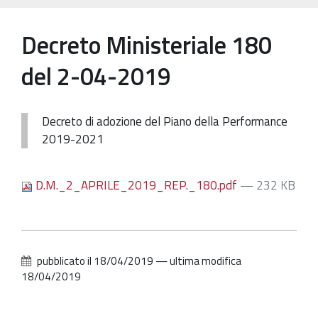
Patrimonio Storico-Artistico
Decreto Ministeriale 180
Ufficio Esportazione
del 2-04-2019
Ufficio Tutela
Servizi
Decreto di adozione del Piano della Performance
Galleria
2019-2021
Contatti
D.M._2_APRILE_2019_REP._180.pdf
— 232 KB
pubblicato il
18/04/2019
—
ultima modifica
18/04/2019