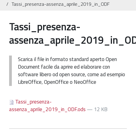
Tassi_presenza-assenza_aprile_2019_in_ODF
Patrimonio Storico-Artistico
Ufficio Esportazione
Tassi_presenza-
Ufficio Tutela
assenza_aprile_2019_in_O
Servizi
Galleria
Scarica il file in formato standard aperto Open
Document facile da aprire ed elaborare con
Contatti
software libero od open source, come ad esempio
LibreOffice, OpenOffice o NeoOffice
Tassi_presenza-
assenza_aprile_2019_in_ODF.ods
— 12 KB