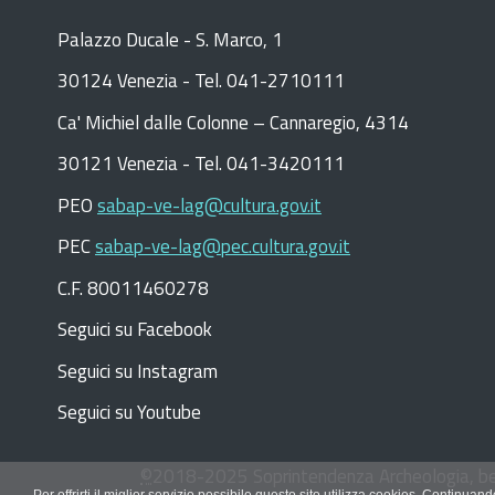
Palazzo Ducale - S. Marco, 1
30124 Venezia - Tel. 041-2710111
C
a
'
Michiel dalle Colonne – Cannaregio, 4314
30121 Venezia -
Tel. 041-3420111
PEO
sabap-ve-lag@cultura.gov.it
PEC
sabap-ve-lag@pec.cultura.gov.it
C.F. 80011460278
Seguici su Facebook
Seguici su Instagram
Seguici su Youtube
©
2018-2025
Soprintendenza Archeologia, bel
Per offrirti il miglior servizio possibile questo sito utilizza cookies. Continua