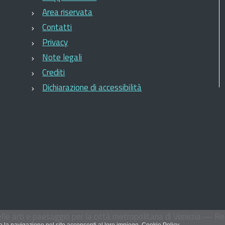
Area riservata
Contatti
Privacy
Note legali
Crediti
Dichiarazione di accessibilità
le arti e paesaggio per la città metropolitana di Venezia
— Rea
ndo la navigazione nel sito acconsenti al loro impiego.
Cookie Policy