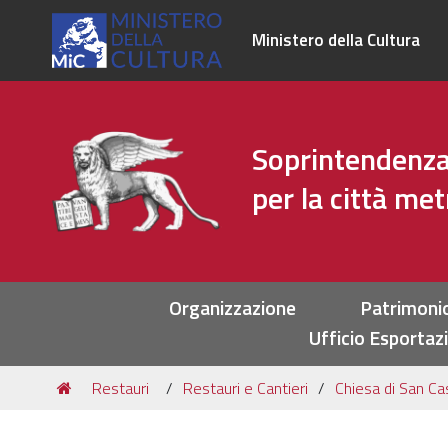
Ministero della Cultura
Soprintendenza 
per la città me
Sezioni
Organizzazione
Patrimoni
Ufficio Esportaz
Tu
Restauri
Restauri e Cantieri
Chiesa di San Ca
sei
qui: