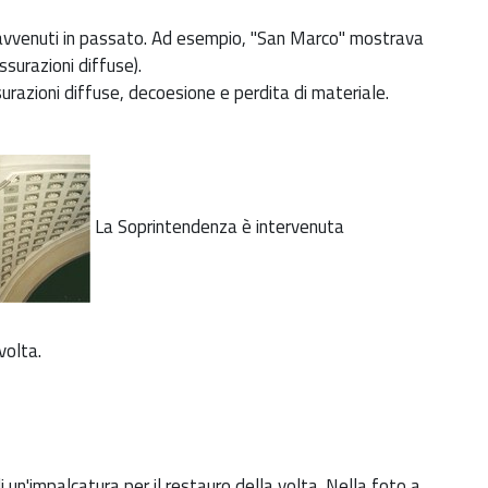
o avvenuti in passato. Ad esempio, "San Marco" mostrava
ssurazioni diffuse).
urazioni diffuse, decoesione e perdita di materiale.
La Soprintendenza è intervenuta
volta.
i un'impalcatura per il restauro della volta. Nella foto a