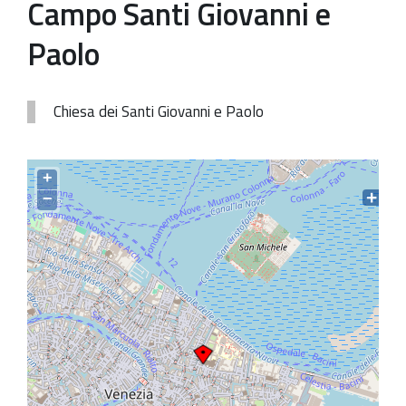
Campo Santi Giovanni e
Patrimonio Storico-Artistico
Paolo
Ufficio Esportazione
Ufficio Tutela
Chiesa dei Santi Giovanni e Paolo
Servizi
Galleria
+
−
Contatti