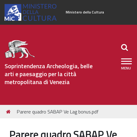
Ministero della Cultura
Soprintendenza Archeologia, belle
arti e paesaggio per la città
metropolitana di Venezia
Sezioni
Tu
Parere quadro SABAP Ve Lag bonus.pdf
Notizie
sei
qui:
Eventi
Parere quadro SABAP Ve
Collaboratori