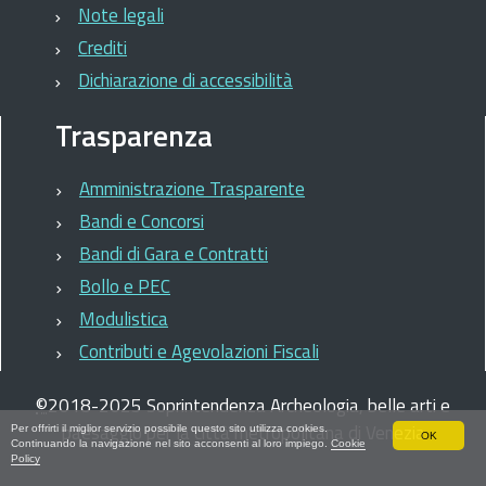
Note legali
Crediti
Dichiarazione di accessibilità
Trasparenza
Amministrazione Trasparente
Bandi e Concorsi
Bandi di Gara e Contratti
Bollo e PEC
Modulistica
Contributi e Agevolazioni Fiscali
©
2018-2025
Soprintendenza Archeologia, belle arti e
paesaggio per la città metropolitana di Venezia
Per offrirti il miglior servizio possibile questo sito utilizza cookies.
OK
Continuando la navigazione nel sito acconsenti al loro impiego.
Cookie
Policy