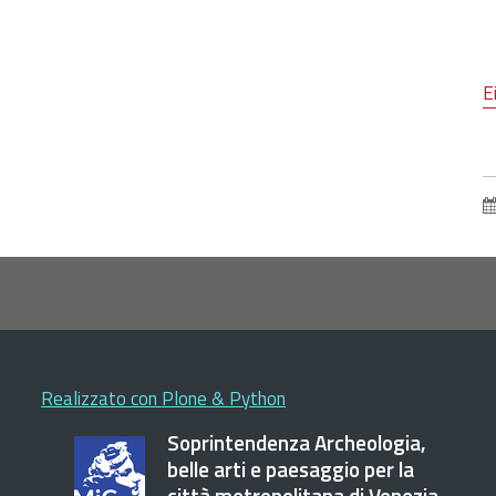
E
Realizzato con Plone & Python
Soprintendenza Archeologia,
belle arti e paesaggio per la
città metropolitana di Venezia