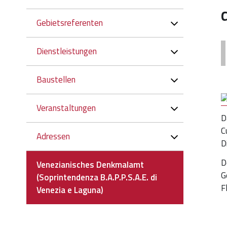
Gebietsreferenten
Dienstleistungen
Baustellen
Veranstaltungen
D
C
Adressen
D
D
Venezianisches Denkmalamt
G
(Soprintendenza B.A.P.P.S.A.E. di
F
Venezia e Laguna)