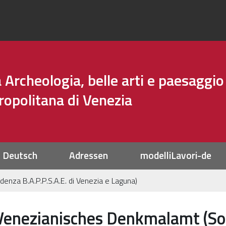
Archeologia, belle arti e paesaggio
tropolitana di Venezia
Deutsch
Adressen
modelliLavori-de
nza B.A.P.P.S.A.E. di Venezia e Laguna)
Venezianisches Denkmalamt (Sop