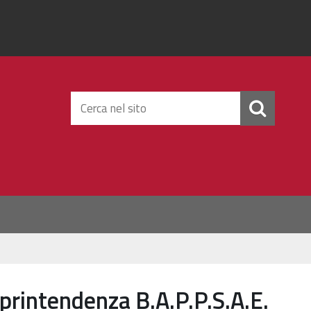
Cerca
nel
sito
rintendenza B.A.P.P.S.A.E.