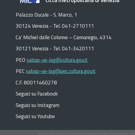
Palazzo Ducale - S. Marco, 1
30124 Venezia - Tel. 041-2710111
C
a
'
Michiel dalle Colonne – Cannaregio, 4314
30121 Venezia -
Tel. 041-3420111
PEO
sabap-ve-lag@cultura.gov.it
PEC
sabap-ve-lag@pec.cultura.gov.it
C.F. 80011460278
Seguici su Facebook
Seguici su Instagram
Seguici su Youtube
©
2018-2025
Soprintendenza Archeologia, bel