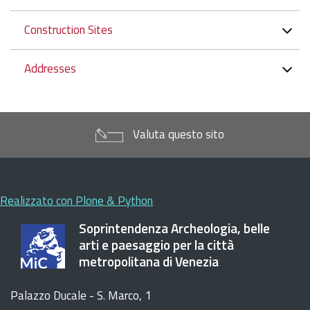
Incontro
Construction Sites
con
la
città
Addresses
nel
Salone
del
Valuta questo sito
Piovego
di
Palazzo
Ducale
Realizzato con Plone & Python
in
particolare
Soprintendenza Archeologia, belle
sui
arti e paesaggio per la città
seguenti
metropolitana di Venezia
temi:
i
Palazzo Ducale - S. Marco, 1