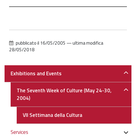
2005-
05-
20T15:00:00+02:00
2005-
05-
20T18:00:00+02:00
pubblicato il
16/05/2005
—
ultima modifica
28/05/2018
La
Soprintendenza
di
Navigazione
Exhibitions and Events
Venezia
per
la
The Seventh Week of Culture (May 24-30,
città
2004)
:
arte,
VII Settimana della Cultura
architettura,
paesaggio
Services
-