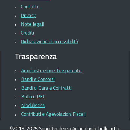
Storici
Contatti
dell'Arte.
Seguirà
Privacy
un
Note legali
dibattito.
Crediti
Dichiarazione di accessibilità
Trasparenza
Amministrazione Trasparente
Bandi e Concorsi
Bandi di Gara e Contratti
Bollo e PEC
Modulistica
Contributi e Agevolazioni Fiscali
©
2018-2025
Soprintendenza Archeologia, belle arti e