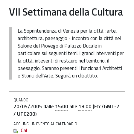
VII Settimana della Cultura
Εργοτάξια
Διεύθυνση επικοινωνίας
La Soprintendenza di Venezia per la città : arte,
architettura, paesaggio - Incontro con la città nel
Salone del Piovego di Palazzo Ducale in
particolare sui seguenti temi: i grandi interventi per
la città, inteventi di restauro nel territorio, il
paesaggio. Saranno presenti i funzionari Architetti
e Storici dell'Arte. Seguirà un dibattito.
http://www.soprintendenza.venezia.beniculturali.it/el/ingl
QUANDO
VII
20/05/2005
dalle
15:00
alle
18:00
(Etc/GMT-2
Settimana
/ UTC200)
della
AGGIUNGI UN EVENTO AL CALENDARIO
Cultura
iCal