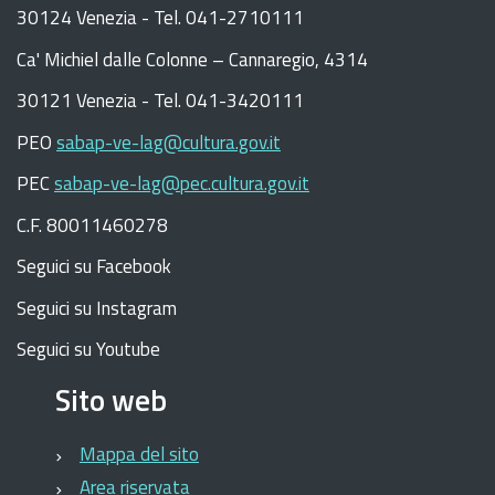
grandi
30124 Venezia - Tel. 041-2710111
interventi
per
C
a
'
Michiel dalle Colonne – Cannaregio, 4314
la
30121 Venezia -
Tel. 041-3420111
città,
inteventi
PEO
sabap-ve-lag@cultura.gov.it
di
PEC
sabap-ve-lag@pec.cultura.gov.it
restauro
nel
C.F. 80011460278
territorio,
Seguici su Facebook
il
paesaggio.
Seguici su Instagram
Saranno
Seguici su Youtube
presenti
i
Sito web
funzionari
Architetti
Mappa del sito
e
Area riservata