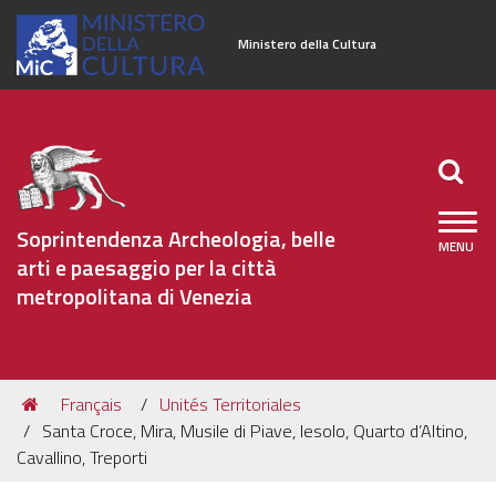
Ministero della Cultura
Soprintendenza Archeologia, belle
arti e paesaggio per la città
metropolitana di Venezia
Sezioni
Tu
Français
Unités Territoriales
Français
sei
Santa Croce, Mira, Musile di Piave, Iesolo, Quarto d’Altino,
qui:
Pour visiter le site
Cavallino, Treporti