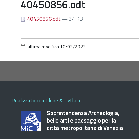
40450856.odt
40450856.odt
— 34 KB
ultima modifica
10/03/2023
Realizzato con Plone & Python
Soprintendenza Archeologia,
belle arti e paesaggio per la
città metropolitana di Venezia