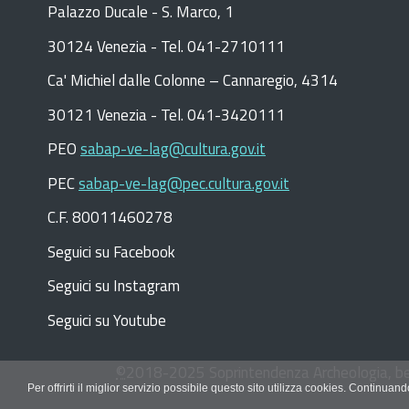
Palazzo Ducale - S. Marco, 1
30124 Venezia - Tel. 041-2710111
C
a
'
Michiel dalle Colonne – Cannaregio, 4314
30121 Venezia -
Tel. 041-3420111
PEO
sabap-ve-lag@cultura.gov.it
PEC
sabap-ve-lag@pec.cultura.gov.it
C.F. 80011460278
Seguici su Facebook
Seguici su Instagram
Seguici su Youtube
©
2018-2025
Soprintendenza Archeologia, bel
Per offrirti il miglior servizio possibile questo sito utilizza cookies. Continua