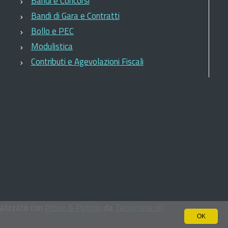
Bandi e Concorsi
Bandi di Gara e Contratti
Bollo e PEC
Modulistica
Contributi e Agevolazioni Fiscali
lizzato con
Plone & Python
da
Tecnoteca srl
OK