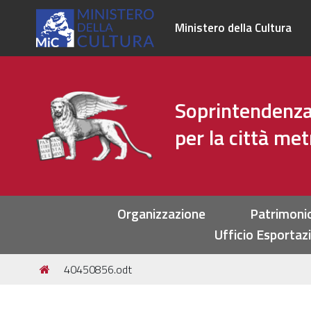
Ministero della Cultura
Soprintendenza 
per la città me
Sezioni
Organizzazione
Patrimoni
Ufficio Esportaz
Tu
40450856.odt
sei
qui: