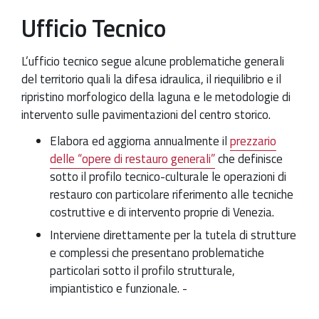
Ufficio Tecnico
Patrimonio Storico-Artistico
Ufficio Esportazione
L’
ufficio tecnico
segue alcune problematiche generali
del territorio quali la difesa idraulica, il riequilibrio e il
Ufficio Tutela
ripristino morfologico della laguna e le metodologie di
Servizi
intervento sulle pavimentazioni del centro storico.
Galleria
Elabora ed aggiorna annualmente il
prezzario
delle “opere di restauro generali”
che definisce
Contatti
sotto il profilo tecnico-culturale le operazioni di
restauro con particolare riferimento alle tecniche
costruttive e di intervento proprie di Venezia.
Interviene direttamente per la tutela di strutture
e complessi che presentano problematiche
particolari sotto il profilo strutturale,
impiantistico e funzionale. -