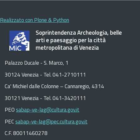
Realizzato con Plone & Python
Soprintendenza Archeologia, belle
arti e paesaggio per la città
metropolitana di Venezia
Palazzo Ducale - S. Marco, 1
30124 Venezia - Tel. 041-2710111
C
a
'
Michiel dalle Colonne – Cannaregio, 4314
30121 Venezia -
Tel. 041-3420111
PEO
sabap-ve-lag@cultura.gov.it
PEC
sabap-ve-lag@pec.cultura.gov.it
C.F. 80011460278