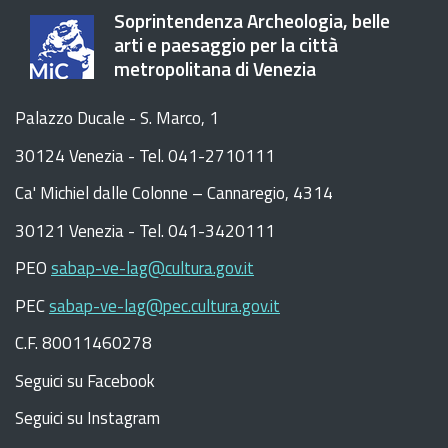
Soprintendenza Archeologia, belle
arti e paesaggio per la città
metropolitana di Venezia
Palazzo Ducale - S. Marco, 1
30124 Venezia - Tel. 041-2710111
C
a
'
Michiel dalle Colonne – Cannaregio, 4314
30121 Venezia -
Tel. 041-3420111
PEO
sabap-ve-lag@cultura.gov.it
PEC
sabap-ve-lag@pec.cultura.gov.it
C.F. 80011460278
Seguici su Facebook
Seguici su Instagram