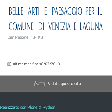
Clicca
Dimensione: 134KB
per
vedere
l'immagine
alle
ultima modifica
18/02/2019
dimensioni
originali…
Valuta questo sito
Realizzato con Plone & Python