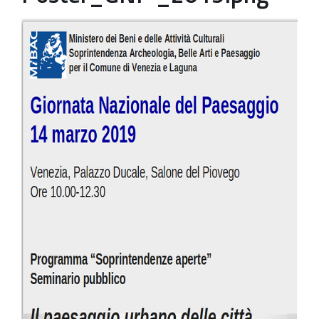
Patrimonio Storico-Artistico
Ufficio Esportazione
Ufficio Tutela
Servizi
Galleria
Contatti