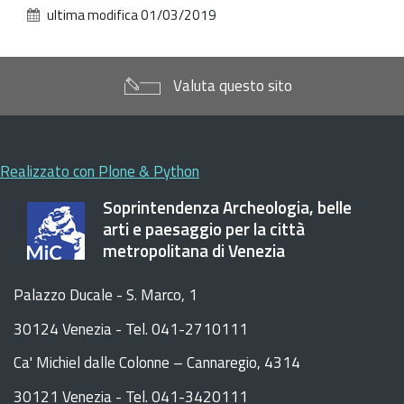
alle
ultima modifica
01/03/2019
dimensioni
originali…
Valuta questo sito
Realizzato con Plone & Python
Soprintendenza Archeologia, belle
arti e paesaggio per la città
metropolitana di Venezia
Palazzo Ducale - S. Marco, 1
30124 Venezia - Tel. 041-2710111
C
a
'
Michiel dalle Colonne – Cannaregio, 4314
30121 Venezia -
Tel. 041-3420111