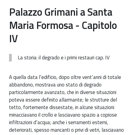
Palazzo Grimani a Santa
Patrimonio Storico-Artistico
Maria Formosa - Capitolo
Ufficio Esportazione
Ufficio Tutela
IV
Servizi
Galleria
La storia: il degrado e i primi restauri cap. IV
Contatti
A quella data l’edificio, dopo oltre vent’anni di totale
abbandono, mostrava uno stato di degrado
particolarmente avanzato, che in diverse situazioni
poteva essere definito allarmante; le strutture del
tetto, fortemente dissestate, in alcune situazioni
minacciavano il crollo e lasciavano spazio a copiose
infiltrazioni d’acqua; anche i serramenti esterni,
deteriorati, spesso mancanti o privi di vetri, lasciavano