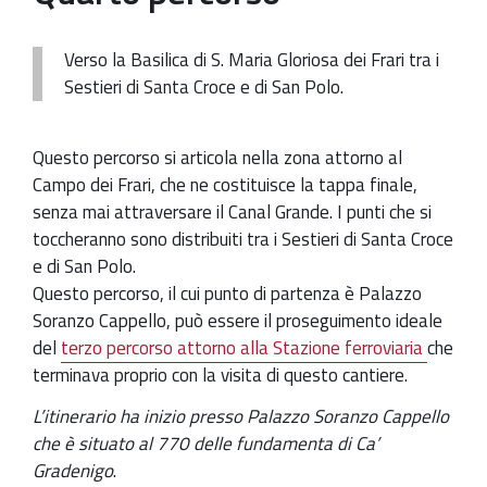
Patrimonio Storico-Artistico
Verso la Basilica di S. Maria Gloriosa dei Frari tra i
Ufficio Esportazione
Sestieri di Santa Croce e di San Polo.
Ufficio Tutela
Questo percorso si articola nella zona attorno al
Servizi
Campo dei Frari, che ne costituisce la tappa finale,
Galleria
senza mai attraversare il Canal Grande. I punti che si
toccheranno sono distribuiti tra i Sestieri di Santa Croce
Contatti
e di San Polo.
Questo percorso, il cui punto di partenza è Palazzo
Soranzo Cappello, può essere il proseguimento ideale
del
terzo percorso attorno alla Stazione ferroviaria
che
terminava proprio con la visita di questo cantiere.
L’itinerario ha inizio presso Palazzo Soranzo Cappello
che è situato al 770 delle fundamenta di Ca’
Gradenigo
.