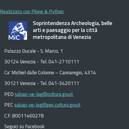
Realizzato con Plone & Python
Soprintendenza Archeologia, belle
arti e paesaggio per la città
metropolitana di Venezia
Palazzo Ducale - S. Marco, 1
30124 Venezia - Tel. 041-2710111
C
a
'
Michiel dalle Colonne – Cannaregio, 4314
30121 Venezia -
Tel. 041-3420111
PEO
sabap-ve-lag@cultura.gov.it
PEC
sabap-ve-lag@pec.cultura.gov.it
C.F. 80011460278
Seguici su Facebook