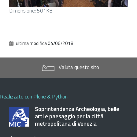
Clicca
Dimensione: 501KB
per
vedere
l'immagine
alle
ultima modifica
04/06/2018
dimensioni
originali…
Valuta questo sito
Realizzato con Plone & Python
Soprintendenza Archeologia, belle
arti e paesaggio per la città
metropolitana di Venezia