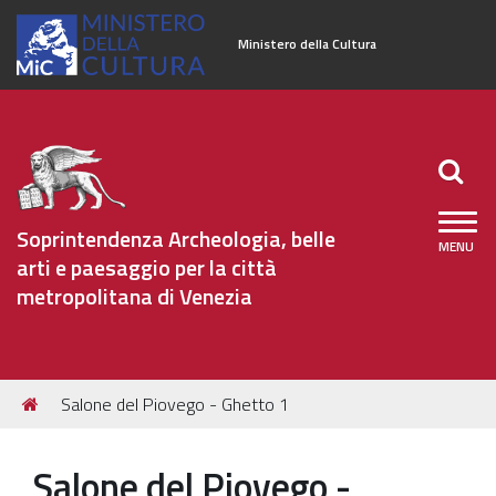
Ministero della Cultura
Soprintendenza Archeologia, belle
arti e paesaggio per la città
metropolitana di Venezia
Sezioni
Tu
Salone del Piovego - Ghetto 1
Organizzazione
sei
qui:
Patrimonio Archeologico
Salone del Piovego -
Patrimonio Architettonico