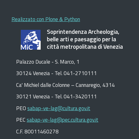
Realizzato con Plone & Python
Soprintendenza Archeologia,
belle arti e paesaggio per la
città metropolitana di Venezia
Palazzo Ducale - S. Marco, 1
30124 Venezia - Tel. 041-2710111
C
a
'
Michiel dalle Colonne – Cannaregio, 4314
30121 Venezia -
Tel. 041-3420111
PEO
sabap-ve-lag@cultura.gov.it
PEC
sabap-ve-lag@pec.cultura.gov.it
C.F. 80011460278