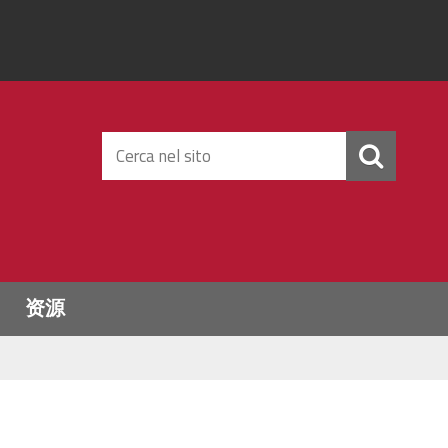
Cerca
nel
sito
资源