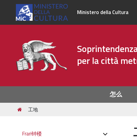
Ministero della Cultura
Soprintendenza 
per la città me
Sezioni
怎么
Tu
工地
sei
qui:
Navigazione
Frari钟楼