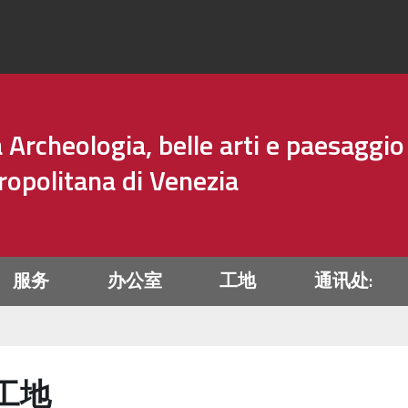
Archeologia, belle arti e paesaggio
tropolitana di Venezia
服务
办公室
工地
通讯处:
工地