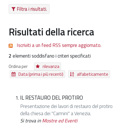
Filtra i risultati.
Patrimonio Storico-Artistico
Ufficio Esportazione
Risultati della ricerca
Ufficio Tutela
Servizi
Iscriviti a un feed RSS sempre aggiornato.
Galleria
2
elementi soddisfano i criteri specificati
Contatti
Ordina per
rilevanza
Data (prima i più recenti)
alfabeticamente
IL RESTAURO DEL PROTIRO
Presentazione dei lavori di restauro del protiro
della chiesa dei "Carmini" a Venezia.
Si trova in
Mostre ed Eventi