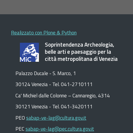
Realizzato con Plone & Python
Soprintendenza Archeologia,
belle arti e paesaggio per la
città metropolitana di Venezia
Palazzo Ducale - S. Marco, 1
30124 Venezia - Tel. 041-2710111
C
a
'
Michiel dalle Colonne – Cannaregio, 4314
30121 Venezia -
Tel. 041-3420111
PEO
sabap-ve-lag@cultura.gov.it
PEC
sabap-ve-lag@pec.cultura.gov.it