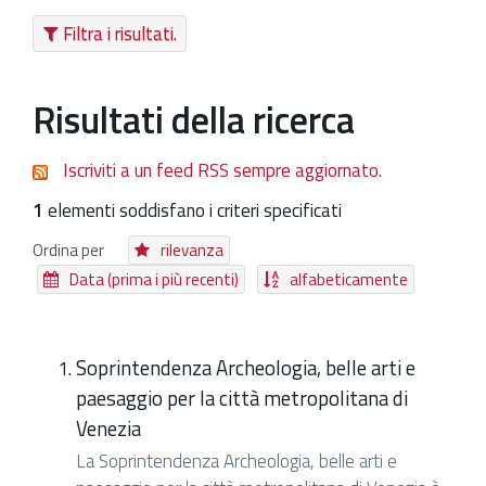
Filtra i risultati.
Patrimonio Storico-Artistico
Ufficio Esportazione
Risultati della ricerca
Ufficio Tutela
Servizi
Iscriviti a un feed RSS sempre aggiornato.
Galleria
1
elementi soddisfano i criteri specificati
Contatti
Ordina per
rilevanza
Data (prima i più recenti)
alfabeticamente
Soprintendenza Archeologia, belle arti e
paesaggio per la città metropolitana di
Venezia
La Soprintendenza Archeologia, belle arti e