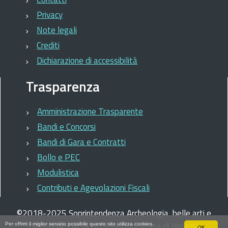
Privacy
Note legali
Crediti
Dichiarazione di accessibilità
Trasparenza
Amministrazione Trasparente
Bandi e Concorsi
Bandi di Gara e Contratti
Bollo e PEC
Modulistica
Contributi e Agevolazioni Fiscali
©
2018-2025
Soprintendenza Archeologia, belle arti e
paesaggio per la città metropolitana di Venezia
Per offrirti il miglior servizio possibile questo sito utilizza cookies.
OK