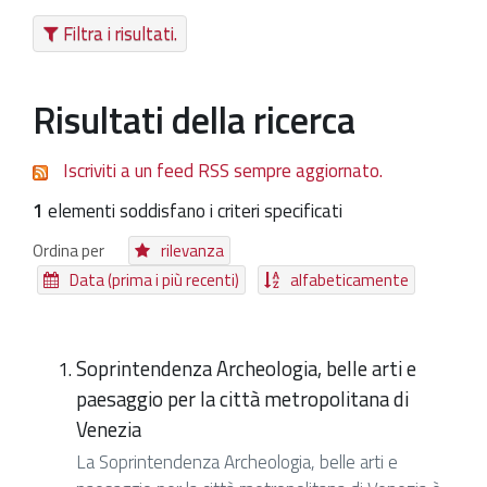
Filtra i risultati.
Patrimonio Storico-Artistico
Ufficio Esportazione
Risultati della ricerca
Ufficio Tutela
Servizi
Iscriviti a un feed RSS sempre aggiornato.
Galleria
1
elementi soddisfano i criteri specificati
Contatti
Ordina per
rilevanza
Data (prima i più recenti)
alfabeticamente
Soprintendenza Archeologia, belle arti e
paesaggio per la città metropolitana di
Venezia
La Soprintendenza Archeologia, belle arti e