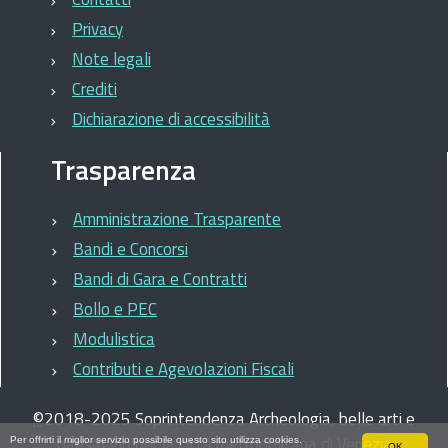
Privacy
Note legali
Crediti
Dichiarazione di accessibilità
Trasparenza
Amministrazione Trasparente
Bandi e Concorsi
Bandi di Gara e Contratti
Bollo e PEC
Modulistica
Contributi e Agevolazioni Fiscali
©
2018-2025
Soprintendenza Archeologia, belle arti e
paesaggio per la città metropolitana di Venezia
Per offrirti il miglior servizio possibile questo sito utilizza cookies.
OK