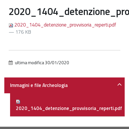
2020_1404_detenzione_provv
Patrimonio Storico-Artistico
Ufficio Esportazione
2020_1404_detenzione_provvisoria_reperti.pdf
— 176 KB
Ufficio Tutela
Servizi
Galleria
ultima modifica
30/01/2020
Contatti
Navigazione
Immagini e file Archeologia
2020_1404_detenzione_provvisoria_reperti.pdf