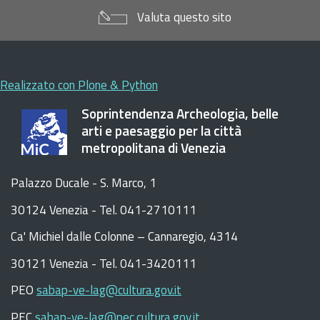
Valuta questo sito
Realizzato con Plone & Python
Soprintendenza Archeologia, belle
arti e paesaggio per la città
metropolitana di Venezia
Palazzo Ducale - S. Marco, 1
30124 Venezia - Tel. 041-2710111
C
a
'
Michiel dalle Colonne – Cannaregio, 4314
30121 Venezia -
Tel. 041-3420111
PEO
sabap-ve-lag@cultura.gov.it
PEC
sabap-ve-lag@pec.cultura.gov.it