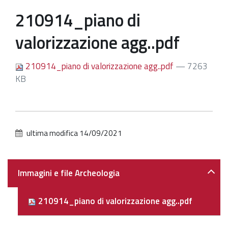
210914_piano di
Patrimonio Storico-Artistico
valorizzazione agg..pdf
Ufficio Esportazione
Ufficio Tutela
210914_piano di valorizzazione agg..pdf
— 7263
Servizi
KB
Galleria
Contatti
ultima modifica
14/09/2021
Navigazione
Immagini e file Archeologia
210914_piano di valorizzazione agg..pdf