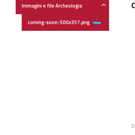
Navigazione
Immagini e file Archeologia
coming-soon-500x357.png
C
D
p