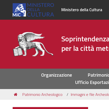
Ministero della Cultura
Soprintendenza 
per la città me
Sezioni
Organizzazione
Patrimoni
Ufficio Esportaz
Tu
Patrimonio Archeologico
Immagini e file Archeol
sei
qui: