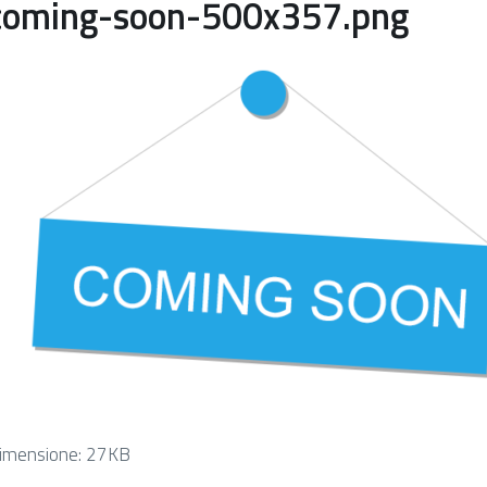
coming-soon-500x357.png
licca
imensione: 27KB
er