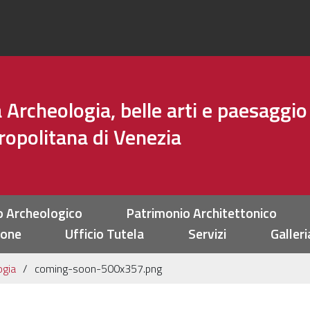
Archeologia, belle arti e paesaggio
tropolitana di Venezia
o Archeologico
Patrimonio Architettonico
ione
Ufficio Tutela
Servizi
Galleri
ogia
coming-soon-500x357.png