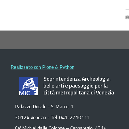
v
l
a
d
o
Realizzato con Plone & Python
Soprintendenza Archeologia,
belle arti e paesaggio per la
città metropolitana di Venezia
Palazzo Ducale - S. Marco, 1
30124 Venezia - Tel. 041-2710111
C
a
'
Michiel dalle Colonne – Cannaregio, 4314