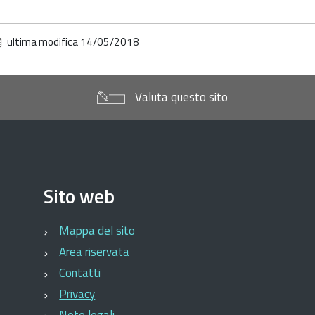
edere
'immagine
ultima modifica
14/05/2018
lle
imensioni
riginali…
Valuta questo sito
Sito web
Mappa del sito
Area riservata
Contatti
Privacy