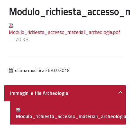
Modulo_richiesta_accesso_ma
Patrimonio Storico-Artistico
Ufficio Esportazione
Modulo_richiesta_accesso_materiali_archeologia.pdf
Ufficio Tutela
— 70 KB
Servizi
Galleria
Contatti
ultima modifica
26/07/2018
Navigazione
Immagini e file Archeologia
Modulo_richiesta_accesso_materiali_archeologia.p