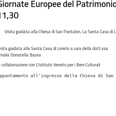
Giornate Europee del Patrimoni
11,30
Visita guidata alla Chiesa di San Pantalon, La Santa Casa di 
ttp://www.soprintendenza.venezia.beniculturali.it/it/events/gior
isita guidata alla Santa Casa di Loreto a cura della dott.ssa
uropee-
malia Donatella Basso
el-
n collaborazione con L'Istituto Veneto per i Beni Culturali
atrimonio-
9-
ppuntamento all'ingresso della Chiesa di San
ettembre-
012-
re-
1-
0
iornate