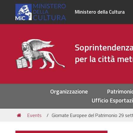
Ministero della Cultura
Soprintendenza 
per la città me
Sezioni
Organizzazione
Patrimoni
Ufficio Esportaz
Tu
Events
Giornate Europee del Patrimonio 29 se
sei
qui: