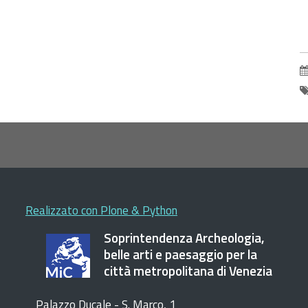
E
d
P
2
s
2
o
1
2
0
2
Realizzato con Plone & Python
2
0
Soprintendenza Archeologia,
2
belle arti e paesaggio per la
V
città metropolitana di Venezia
g
a
Palazzo Ducale - S. Marco, 1