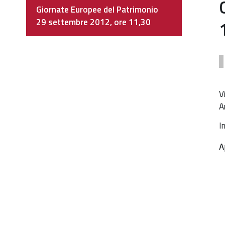
Navigazione
Giornate Europee del Patrimonio
29 settembre 2012, ore 11,30
h
V
e
A
d
I
p
2
A
s
2
o
1
3
G