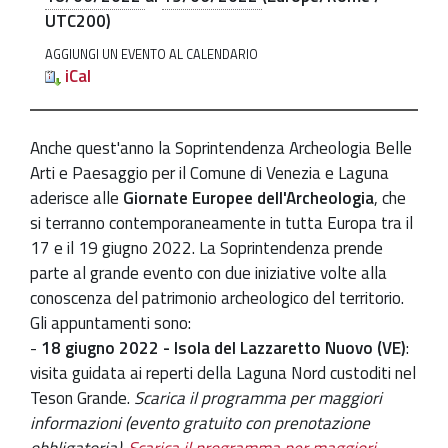
06-
UTC200)
19T23:59:59+02:00
AGGIUNGI UN EVENTO AL CALENDARIO
Tornano
iCal
le
Giornate
Europee
Anche quest'anno la Soprintendenza Archeologia Belle
dell'Archeologia
Arti e Paesaggio per il Comune di Venezia e Laguna
-
aderisce alle
Giornate Europee dell'Archeologia
, che
edizione
si terranno contemporaneamente in tutta Europa tra il
2022
17 e il 19 giugno 2022. La Soprintendenza prende
parte al grande evento con due iniziative volte alla
conoscenza del patrimonio archeologico del territorio.
Gli appuntamenti sono:
-
18 giugno 2022 - Isola del Lazzaretto Nuovo (VE)
:
visita guidata ai reperti della Laguna Nord custoditi nel
Teson Grande.
Scarica il programma per maggiori
informazioni (evento gratuito con prenotazione