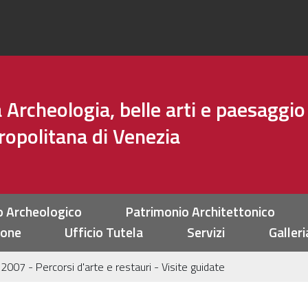
Archeologia, belle arti e paesaggio
tropolitana di Venezia
o Archeologico
Patrimonio Architettonico
ione
Ufficio Tutela
Servizi
Galleri
007 - Percorsi d'arte e restauri - Visite guidate