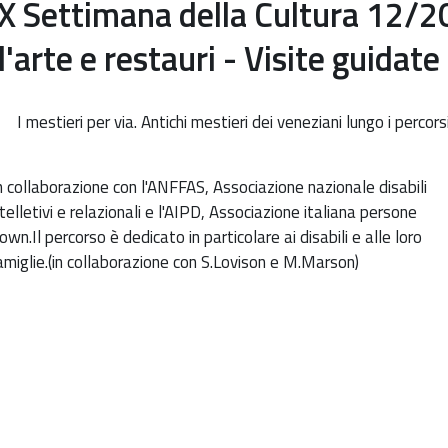
IX Settimana della Cultura 12/2
d'arte e restauri - Visite guidate
I mestieri per via. Antichi mestieri dei veneziani lungo i percorsi
ttp://www.soprintendenza.venezia.beniculturali.it/it/events/ix-
in collaborazione con l'ANFFAS, Associazione nazionale disabili
ettimana-
ntelletivi e relazionali e l'AIPD, Associazione italiana persone
ella-
own.Il percorso è dedicato in particolare ai disabili e alle loro
ultura-
amiglie.(in collaborazione con S.Lovison e M.Marson)
2-
0-
aggio-
007-
ercorsi-
-
rte-