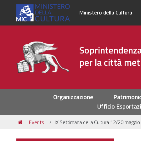
Ministero della Cultura
Soprintendenza 
per la città me
Sezioni
Organizzazione
Patrimoni
Ufficio Esportaz
Tu
Events
IX Settimana della Cultura 12/20 maggio 2
sei
qui: