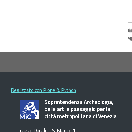
e
r
v
g
6
I
S
d
C
1
m
2
Realizzato con Plone & Python
-
Soprintendenza Archeologia,
P
belle arti e paesaggio per la
d
città metropolitana di Venezia
e
r
Palazzo Ducale - S. Marco, 1
-