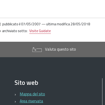
-
estauri-
isite-
uidate-
pubblicato il
07/05/2007
—
ultima modifica
28/05/2018
archiviato sotto:
Visite Guidate
X
ettimana
ella
Valuta questo sito
ultura
2/20
aggio
007
Sito web
ercorsi
'arte
Mappa del sito
estauri
Area riservata