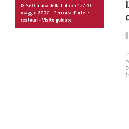
Navigazione
IX Settimana della Cultura 12/20
maggio 2007 - Percorsi d'arte e
restauri - Visite guidate
h
(
s
i
d
D
c
f
1
2
m
2
p
d
a