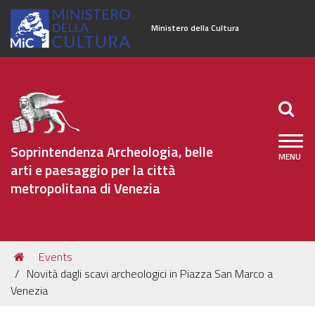
Ministero della Cultura
Soprintendenza Archeologia, belle
arti e paesaggio per la città
metropolitana di Venezia
Sezioni
Tu
Events
Organizzazione
sei
Novità dagli scavi archeologici in Piazza San Marco a
qui:
Patrimonio Archeologico
Venezia
Patrimonio Architettonico