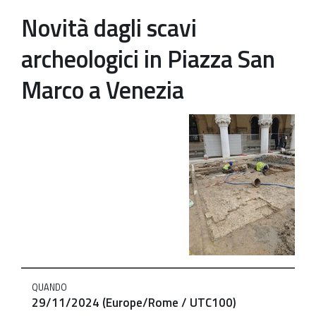
Novità dagli scavi
Patrimonio Storico-Artistico
archeologici in Piazza San
Ufficio Esportazione
Ufficio Tutela
Marco a Venezia
Servizi
http://www.soprintendenza.venezia.beniculturali.it/it/event
Galleria
dagli-
scavi-
Contatti
archeologici-
in-
piazza-
san-
marco-
a-
venezia
QUANDO
29/11/2024
(Europe/Rome / UTC100)
Novità