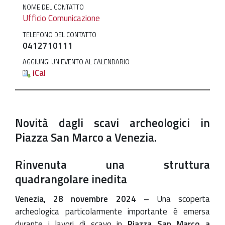
dagli
NOME DEL CONTATTO
scavi
Ufficio Comunicazione
archeologici
TELEFONO DEL CONTATTO
in
0412710111
Piazza
AGGIUNGI UN EVENTO AL CALENDARIO
San
iCal
Marco
a
Venezia
2024-
Novità dagli scavi archeologici in
11-
Piazza San Marco a Venezia.
29T00:00:00+01:00
2024-
Rinvenuta una struttura
11-
quadrangolare inedita
29T23:59:59+01:00
Venezia, 28 novembre 2024
– Una scoperta
archeologica particolarmente importante è emersa
durante i lavori di scavo in
Piazza San Marco a