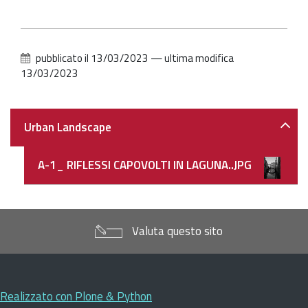
per
vedere
l'immagine
alle
pubblicato il
13/03/2023
—
ultima modifica
dimensioni
13/03/2023
originali…
Navigazione
Urban Landscape
A-1_ RIFLESSI CAPOVOLTI IN LAGUNA..JPG
Valuta questo sito
Realizzato con Plone & Python