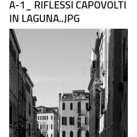
A-1_ RIFLESSI CAPOVOLTI
Patrimonio Storico-Artistico
IN LAGUNA..JPG
Ufficio Esportazione
Ufficio Tutela
Servizi
Galleria
Contatti