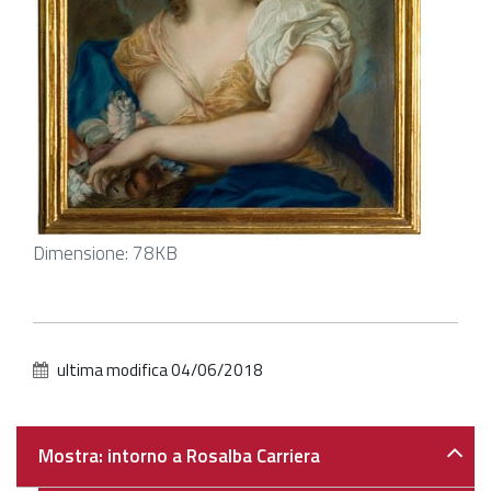
Clicca
Dimensione: 78KB
per
vedere
l'immagine
alle
ultima modifica
04/06/2018
dimensioni
originali…
Navigazione
Mostra: intorno a Rosalba Carriera