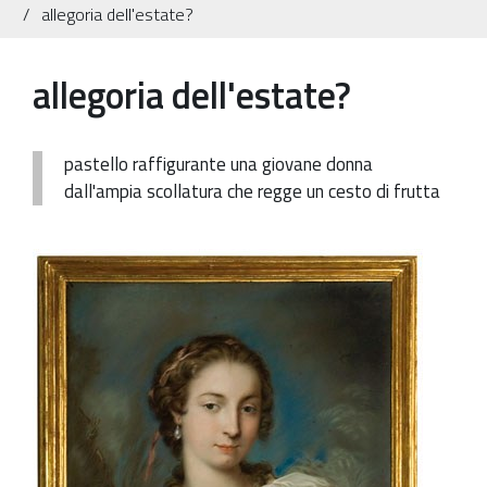
allegoria dell'estate?
Patrimonio Storico-Artistico
Ufficio Esportazione
allegoria dell'estate?
Ufficio Tutela
Servizi
pastello raffigurante una giovane donna
dall'ampia scollatura che regge un cesto di frutta
Galleria
Contatti