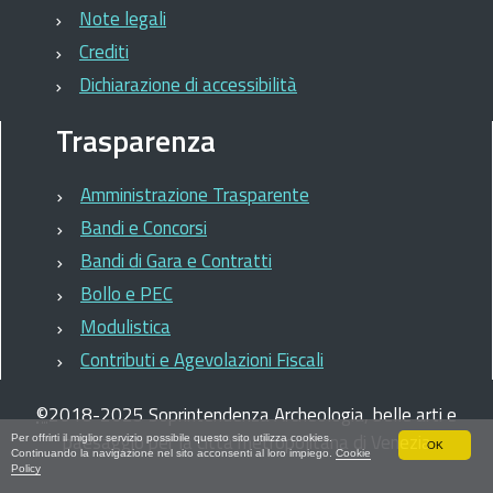
Note legali
Crediti
Dichiarazione di accessibilità
Trasparenza
Amministrazione Trasparente
Bandi e Concorsi
Bandi di Gara e Contratti
Bollo e PEC
Modulistica
Contributi e Agevolazioni Fiscali
©
2018-2025
Soprintendenza Archeologia, belle arti e
paesaggio per la città metropolitana di Venezia
Per offrirti il miglior servizio possibile questo sito utilizza cookies.
OK
Continuando la navigazione nel sito acconsenti al loro impiego.
Cookie
Policy