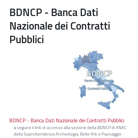
BDNCP - Banca Dati
Patrimonio Storico-Artistico
Nazionale dei Contratti
Ufficio Esportazione
Ufficio Tutela
Pubblici
Servizi
Galleria
Contatti
BDNCP - Banca Dati Nazionale dei Contratti Pubblici
a seguire il link di accesso alla sezione della BDNCP di ANAC
della Soprintendenza Archeologia, Belle Arti e Paesaggio