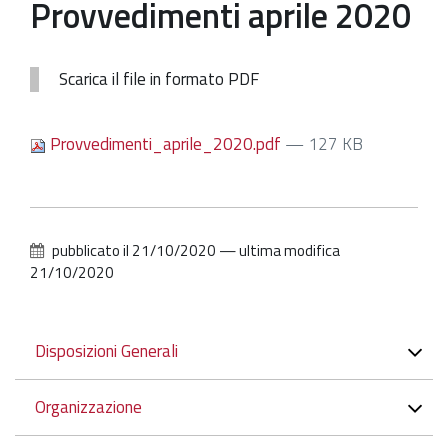
Provvedimenti aprile 2020
Patrimonio Storico-Artistico
Ufficio Esportazione
Scarica il file in formato PDF
Ufficio Tutela
Provvedimenti_aprile_2020.pdf
— 127 KB
Servizi
Galleria
Contatti
pubblicato il
21/10/2020
—
ultima modifica
21/10/2020
Navigazione
Disposizioni Generali
Organizzazione