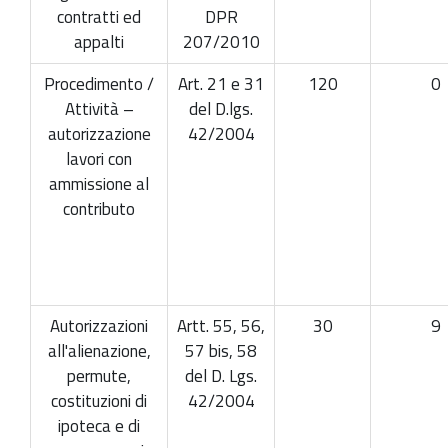
contratti ed
DPR
appalti
207/2010
Procedimento /
Art. 21 e 31
120
0
Attività –
del D.lgs.
autorizzazione
42/2004
lavori con
ammissione al
contributo
Autorizzazioni
Artt. 55, 56,
30
9
all'alienazione,
57 bis, 58
permute,
del D. Lgs.
costituzioni di
42/2004
ipoteca e di