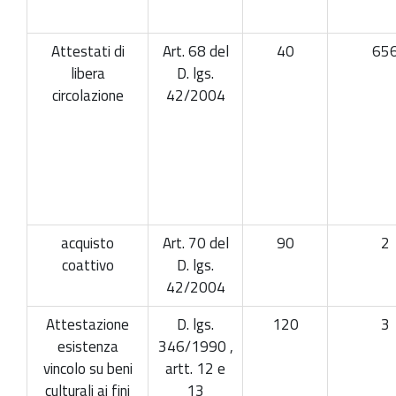
Attestati di
Art. 68 del
40
65
libera
D. lgs.
circolazione
42/2004
acquisto
Art. 70 del
90
2
coattivo
D. lgs.
42/2004
Attestazione
D. lgs.
120
3
esistenza
346/1990 ,
vincolo su beni
artt. 12 e
culturali ai fini
13