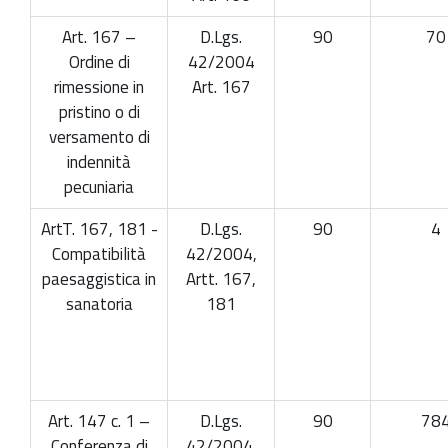
Art. 167 –
D.Lgs.
90
70
Ordine di
42/2004
rimessione in
Art. 167
pristino o di
versamento di
indennità
pecuniaria
ArtT. 167, 181 -
D.Lgs.
90
4
Compatibilità
42/2004,
paesaggistica in
Artt. 167,
sanatoria
181
Art. 147 c. 1 –
D.Lgs.
90
78
Conferenza di
42/2004,