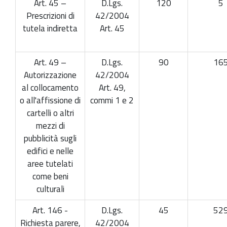
Art. 45 –
D.Lgs.
120
5
Prescrizioni di
42/2004
tutela indiretta
Art. 45
Art. 49 –
D.Lgs.
90
16
Autorizzazione
42/2004
al collocamento
Art. 49,
o all'affissione di
commi 1 e 2
cartelli o altri
mezzi di
pubblicità sugli
edifici e nelle
aree tutelati
come beni
culturali
Art. 146 -
D.Lgs.
45
52
Richiesta parere,
42/2004