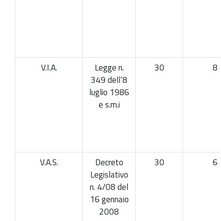
V.I.A.
Legge n.
30
8
349 dell’8
luglio 1986
e s.m.i
V.A.S.
Decreto
30
6
Legislativo
n. 4/08 del
16 gennaio
2008