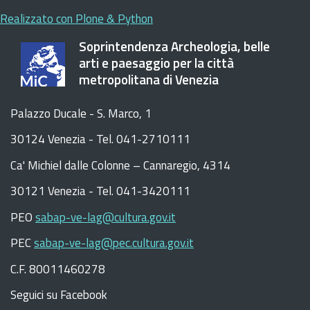
Realizzato con Plone & Python
Soprintendenza Archeologia, belle
arti e paesaggio per la città
metropolitana di Venezia
Palazzo Ducale - S. Marco, 1
30124 Venezia - Tel. 041-2710111
C
a
'
Michiel dalle Colonne – Cannaregio, 4314
30121 Venezia -
Tel. 041-3420111
PEO
sabap-ve-lag@cultura.gov.it
PEC
sabap-ve-lag@pec.cultura.gov.it
C.F. 80011460278
Seguici su Facebook