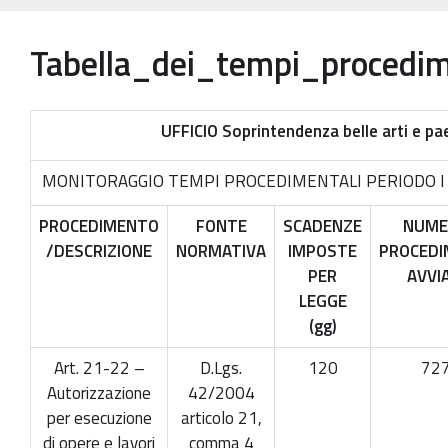
Patrimonio Storico-Artistico
Tabella_dei_tempi_procedim
Ufficio Esportazione
Ufficio Tutela
UFFICIO Soprintendenza belle arti e pa
Servizi
MONITORAGGIO TEMPI PROCEDIMENTALI PERIODO I SEM
Galleria
Contatti
PROCEDIMENTO
FONTE
SCADENZE
NUME
/DESCRIZIONE
NORMATIVA
IMPOSTE
PROCEDI
PER
AVVIA
LEGGE
(gg)
Art. 21-22 –
D.Lgs.
120
72
Autorizzazione
42/2004
per esecuzione
articolo 21,
di opere e lavori
comma 4