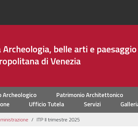
Archeologia, belle arti e paesaggio
tropolitana di Venezia
o Archeologico
Patrimonio Architettonico
ione
Ufficio Tutela
Servizi
Galleri
ministrazione
ITP II trimestre 2025