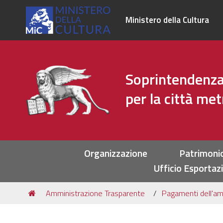
Ministero della Cultura
Soprintendenza 
per la città me
Sezioni
Organizzazione
Patrimoni
Ufficio Esportaz
Tu
Amministrazione Trasparente
Pagamenti dell'am
sei
qui: