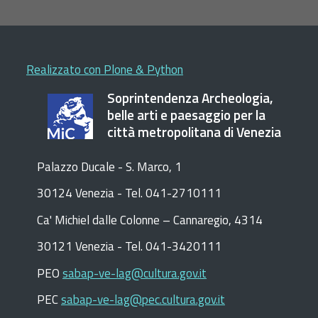
Realizzato con Plone & Python
Soprintendenza Archeologia,
belle arti e paesaggio per la
città metropolitana di Venezia
Palazzo Ducale - S. Marco, 1
30124 Venezia - Tel. 041-2710111
C
a
'
Michiel dalle Colonne – Cannaregio, 4314
30121 Venezia -
Tel. 041-3420111
PEO
sabap-ve-lag@cultura.gov.it
PEC
sabap-ve-lag@pec.cultura.gov.it