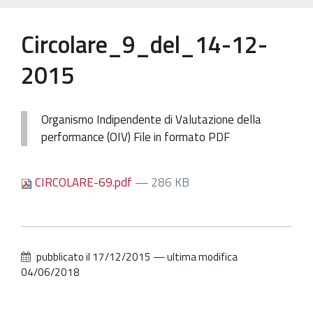
Patrimonio Storico-Artistico
Circolare_9_del_14-12-
Ufficio Esportazione
2015
Ufficio Tutela
Servizi
Organismo Indipendente di Valutazione della
Galleria
performance (OIV) File in formato PDF
Contatti
CIRCOLARE-69.pdf
— 286 KB
pubblicato il
17/12/2015
—
ultima modifica
04/06/2018