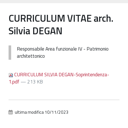
Patrimonio Storico-Artistico
CURRICULUM VITAE arch.
Ufficio Esportazione
Silvia DEGAN
Ufficio Tutela
Servizi
Responsabile Area funzionale IV - Patrimonio
Galleria
architettonico
Contatti
CURRICULUM SILVIA DEGAN-Soprintendenza-
1.pdf
— 213 KB
ultima modifica
10/11/2023