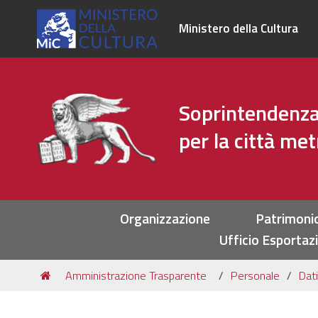
Ministero della Cultura
Soprintendenza 
per la città me
Sezioni
Organizzazione
Patrimoni
Ufficio Esportaz
Tu
Amministrazione Trasparente
Personale
Dati
sei
qui: