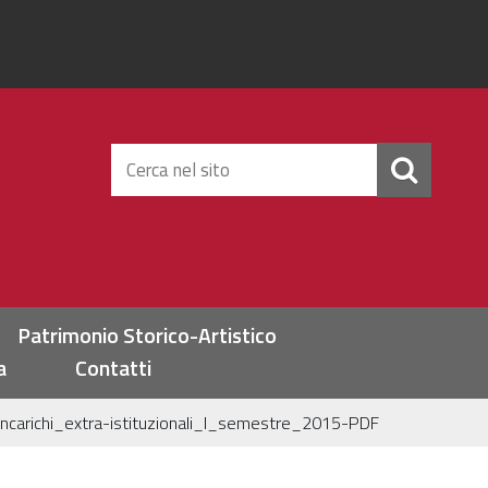
Cerca
nel
sito
Patrimonio Storico-Artistico
a
Contatti
Incarichi_extra-istituzionali_I_semestre_2015-PDF