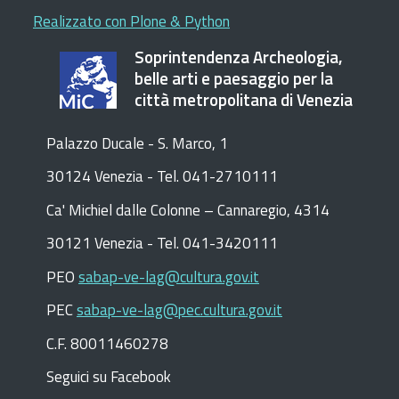
Realizzato con Plone & Python
Soprintendenza Archeologia,
belle arti e paesaggio per la
città metropolitana di Venezia
Palazzo Ducale - S. Marco, 1
30124 Venezia - Tel. 041-2710111
C
a
'
Michiel dalle Colonne – Cannaregio, 4314
30121 Venezia -
Tel. 041-3420111
PEO
sabap-ve-lag@cultura.gov.it
PEC
sabap-ve-lag@pec.cultura.gov.it
C.F. 80011460278
Seguici su Facebook