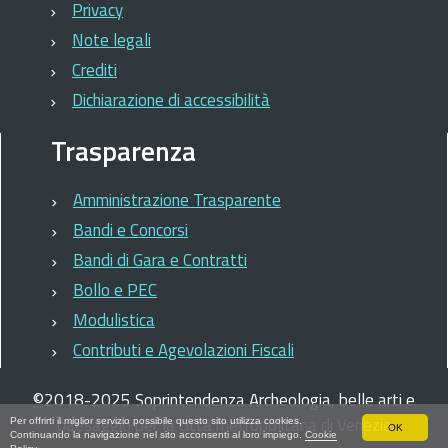
Privacy
Note legali
Crediti
Dichiarazione di accessibilità
Trasparenza
Amministrazione Trasparente
Bandi e Concorsi
Bandi di Gara e Contratti
Bollo e PEC
Modulistica
Contributi e Agevolazioni Fiscali
©
2018-2025
Soprintendenza Archeologia, belle arti e
paesaggio per la città metropolitana di Venezia
Per offrirti il miglior servizio possibile questo sito utilizza cookies.
OK
Continuando la navigazione nel sito acconsenti al loro impiego.
Cookie