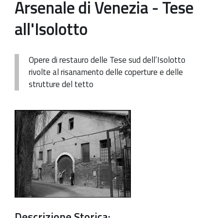
Arsenale di Venezia - Tese
Patrimonio Storico-Artistico
all'Isolotto
Ufficio Esportazione
Ufficio Tutela
Opere di restauro delle Tese sud dell’Isolotto
rivolte al risanamento delle coperture e delle
Servizi
strutture del tetto
Galleria
Contatti
Descrizione Storica: