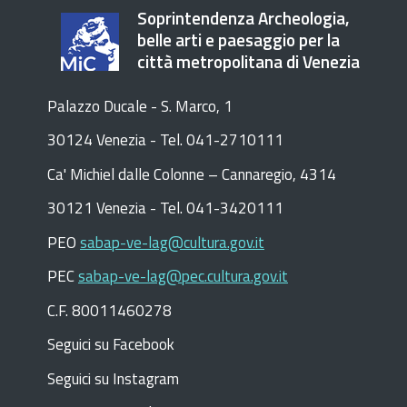
Soprintendenza Archeologia,
belle arti e paesaggio per la
città metropolitana di Venezia
Palazzo Ducale - S. Marco, 1
30124 Venezia - Tel. 041-2710111
C
a
'
Michiel dalle Colonne – Cannaregio, 4314
30121 Venezia -
Tel. 041-3420111
PEO
sabap-ve-lag@cultura.gov.it
PEC
sabap-ve-lag@pec.cultura.gov.it
C.F. 80011460278
Seguici su Facebook
Seguici su Instagram