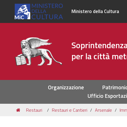
Ministero della Cultura
Soprintendenza 
per la città me
Sezioni
Organizzazione
Patrimoni
Ufficio Esportaz
Tu
Restauri
Restauri e Cantieri
Arsenale
Imm
sei
qui: