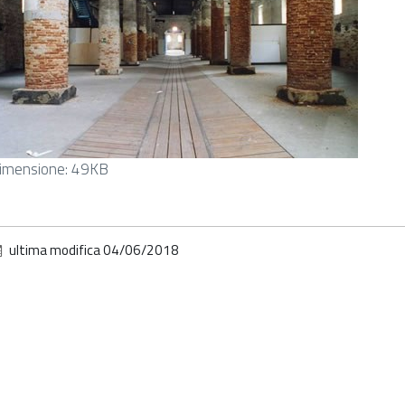
licca
imensione: 49KB
er
edere
'immagine
ultima modifica
04/06/2018
lle
imensioni
riginali…