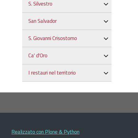
S. Silvestro
San Salvador
S. Giovanni Crisostomo
Ca' d'Oro
I restauri nel territorio
Realizzato con Plone & Python