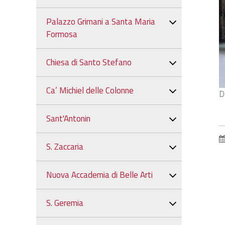
Palazzo Grimani a Santa Maria
Formosa
Chiesa di Santo Stefano
Ca’ Michiel delle Colonne
C
D
p
v
Sant'Antonin
l
a
S. Zaccaria
d
o
Nuova Accademia di Belle Arti
S. Geremia