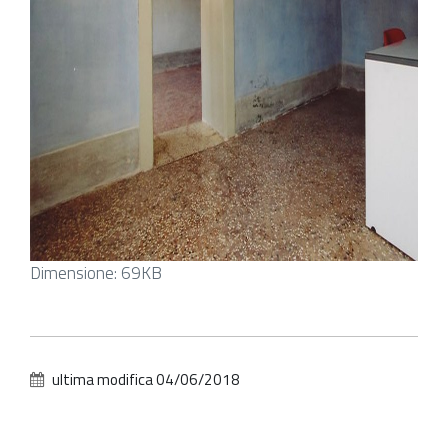
Clicca
Dimensione: 69KB
per
vedere
l'immagine
alle
ultima modifica
04/06/2018
dimensioni
originali…