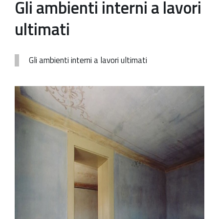
Gli ambienti interni a lavori
Patrimonio Storico-Artistico
ultimati
Ufficio Esportazione
Ufficio Tutela
Gli ambienti interni a lavori ultimati
Servizi
Galleria
Contatti