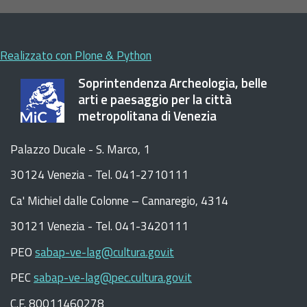
Realizzato con Plone & Python
Soprintendenza Archeologia, belle
arti e paesaggio per la città
metropolitana di Venezia
Palazzo Ducale - S. Marco, 1
30124 Venezia - Tel. 041-2710111
C
a
'
Michiel dalle Colonne – Cannaregio, 4314
30121 Venezia -
Tel. 041-3420111
PEO
sabap-ve-lag@cultura.gov.it
PEC
sabap-ve-lag@pec.cultura.gov.it
C.F. 80011460278