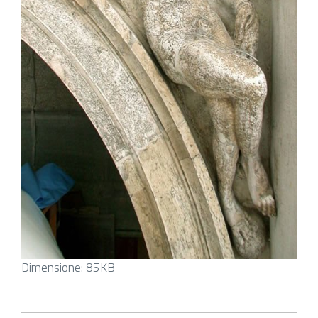
Clicca
Dimensione: 85KB
per
vedere