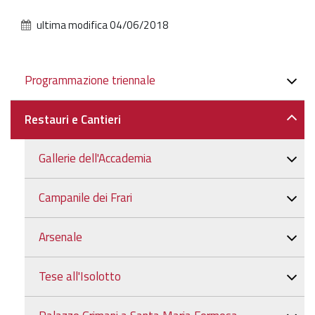
l'immagine
alle
ultima modifica
04/06/2018
dimensioni
originali…
Navigazione
Programmazione triennale
Restauri e Cantieri
Gallerie dell'Accademia
Campanile dei Frari
Arsenale
Tese all'Isolotto