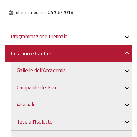
l'immagine
alle
ultima modifica
04/06/2018
dimensioni
originali…
Navigazione
Programmazione triennale
Restauri e Cantieri
Gallerie dell'Accademia
Campanile dei Frari
Arsenale
Tese all'Isolotto