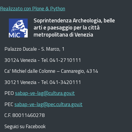
Realizzato con Plone & Python
Soprintendenza Archeologia, belle
arti e paesaggio per la città
metropolitana di Venezia
Palazzo Ducale - S. Marco, 1
30124 Venezia - Tel. 041-2710111
C
a
'
Michiel dalle Colonne – Cannaregio, 4314
30121 Venezia -
Tel. 041-3420111
PEO
sabap-ve-lag@cultura.gov.it
PEC
sabap-ve-lag@pec.cultura.gov.it
C.F. 80011460278
Seguici su Facebook