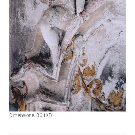
Clicca
Dimensione: 361KB
per
vedere