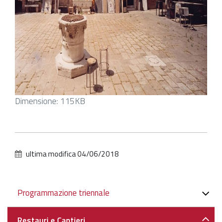
Clicca
Dimensione: 115KB
per
vedere
l'immagine
alle
ultima modifica
04/06/2018
dimensioni
originali…
Navigazione
Programmazione triennale
Restauri e Cantieri