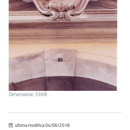
Clicca
Dimensione: 33KB
per
vedere
l'immagine
alle
ultima modifica
04/06/2018