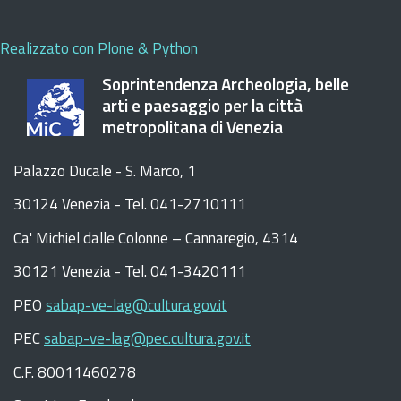
Realizzato con Plone & Python
Soprintendenza Archeologia, belle
arti e paesaggio per la città
metropolitana di Venezia
Palazzo Ducale - S. Marco, 1
30124 Venezia - Tel. 041-2710111
C
a
'
Michiel dalle Colonne – Cannaregio, 4314
30121 Venezia -
Tel. 041-3420111
PEO
sabap-ve-lag@cultura.gov.it
PEC
sabap-ve-lag@pec.cultura.gov.it
C.F. 80011460278