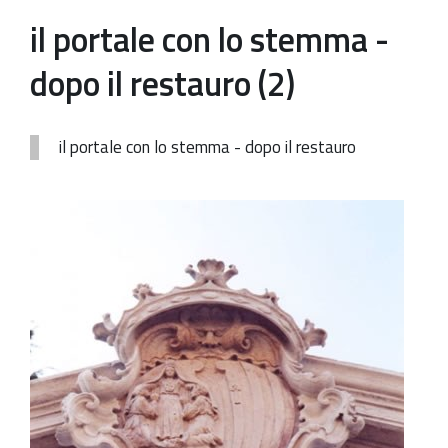
il portale con lo stemma -
Patrimonio Storico-Artistico
dopo il restauro (2)
Ufficio Esportazione
Ufficio Tutela
il portale con lo stemma - dopo il restauro
Servizi
Galleria
Contatti